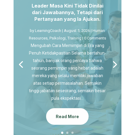
Leader Masa Kini Tidak Dinilai
dari Jawabannya, Tetapi dari
Pertanyaan yang Ia Ajukan.
by
LearningCoach
|
August 5, 2026
|
Human
Resources
,
Psikologi
,
Training
| 0 Comments
Mengubah Cara Memimpin di Era yang
Penuh Ketidakpastian Selama bertahun-
tahun, banyak orang percaya bahwa
seorang pemimpin yang hebat adalah
mereka yang selalu memiliki jawaban
atas setiap permasalahan. Semakin
tinggi jabatan seseorang, semakin besar
pula ekspektasi...
Read More