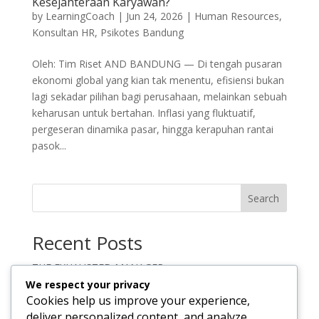
Kesejahteraan Karyawan?
by
LearningCoach
|
Jun 24, 2026
|
Human Resources
,
Konsultan HR
,
Psikotes Bandung
Oleh: Tim Riset AND BANDUNG — Di tengah pusaran
ekonomi global yang kian tak menentu, efisiensi bukan
lagi sekadar pilihan bagi perusahaan, melainkan sebuah
keharusan untuk bertahan. Inflasi yang fluktuatif,
pergeseran dinamika pasar, hingga kerapuhan rantai
pasok...
Search
Recent Posts
THE EXHAUSTED MANAGER
We respect your privacy
Leader Masa Kini Tidak Dinilai dari Jawabannya, Tetapi
Cookies help us improve your experience,
dari Pertanyaan yang Ia Ajukan.
deliver personalized content, and analyze