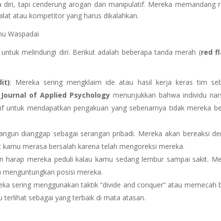
aya diri, tapi cenderung arogan dan manipulatif. Mereka memandang 
alat atau kompetitor yang harus dikalahkan.
amu Waspadai
untuk melindungi diri. Berikut adalah beberapa tanda merah (
red f
it)
: Mereka sering mengklaim ide atau hasil kerja keras tim se
m
Journal of Applied Psychology
menunjukkan bahwa individu nars
if untuk mendapatkan pengakuan yang sebenarnya tidak mereka b
ngun dianggap sebagai serangan pribadi. Mereka akan bereaksi d
 kamu merasa bersalah karena telah mengoreksi mereka.
an harap mereka peduli kalau kamu sedang lembur sampai sakit. M
u menguntungkan posisi mereka.
eka sering menggunakan taktik “divide and conquer” atau memecah 
terlihat sebagai yang terbaik di mata atasan.