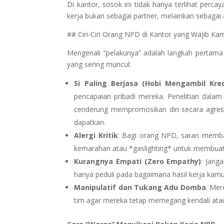
Di kantor, sosok ini tidak hanya terlihat perc
kerja bukan sebagai partner, melainkan sebagai 
## Ciri-Ciri Orang NPD di Kantor yang Wajib K
Mengenali “pelakunya” adalah langkah pertama 
yang sering muncul:
Si Paling Berjasa (Hobi Mengambil Kred
pencapaian pribadi mereka. Penelitian dala
cenderung mempromosikan diri secara agres
dapatkan.
Alergi Kritik
: Bagi orang NPD, saran memba
kemarahan atau *gaslighting* untuk membuat
Kurangnya Empati (Zero Empathy)
: Jang
hanya peduli pada bagaimana hasil kerja kam
Manipulatif dan Tukang Adu Domba
: Mer
tim agar mereka tetap memegang kendali atau 