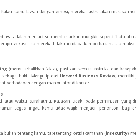
. Kalau kamu lawan dengan emosi, mereka justru akan merasa me
. Intinya adalah menjadi se-membosankan mungkin seperti “batu abu-
emprovokasi. Jika mereka tidak mendapatkan perhatian atau reaksi
ting
(memutarbalikkan fakta), pastikan semua instruksi dan kesepa
 sebagai bukti. Mengutip dari
Harvard Business Review
, memiliki 
 saat berhadapan dengan manipulator di kantor.
as
i atau waktu istirahatmu. Katakan “tidak” pada permintaan yang di
amun tegas. Ingat, kamu tidak wajib menjadi “penonton” bagi 
ka bukan tentang kamu, tapi tentang ketidakamanan (
insecurity
) m