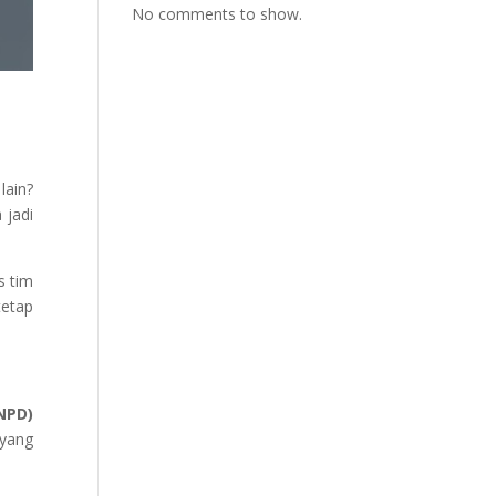
No comments to show.
lain?
 jadi
s tim
tetap
NPD)
 yang