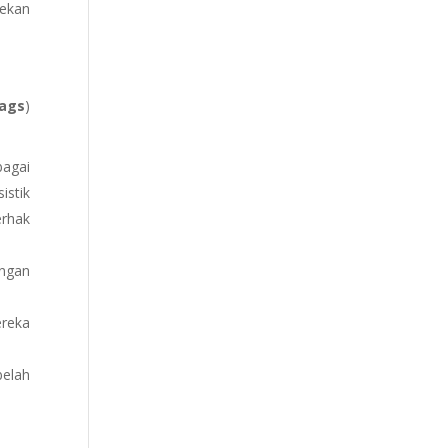
rekan
lags
)
bagai
istik
erhak
engan
ereka
belah