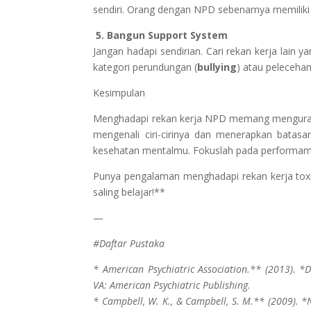
sendiri. Orang dengan NPD sebenarnya memiliki
5. Bangun Support System
Jangan hadapi sendirian. Cari rekan kerja lain 
kategori perundungan (
bullying
) atau peleceha
Kesimpulan
Menghadapi rekan kerja NPD memang menguras 
mengenali ciri-cirinya dan menerapkan batas
kesehatan mentalmu. Fokuslah pada performamu s
Punya pengalaman menghadapi rekan kerja toxi
saling belajar!**
—
#Daftar Pustaka
* American Psychiatric Association.** (2013). *D
VA: American Psychiatric Publishing.
* Campbell, W. K., & Campbell, S. M.** (2009). *N