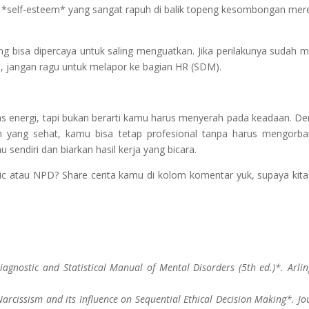
 *self-esteem* yang sangat rapuh di balik topeng kesombongan mer
yang bisa dipercaya untuk saling menguatkan. Jika perilakunya sudah 
n, jangan ragu untuk melapor ke bagian HR (SDM).
energi, tapi bukan berarti kamu harus menyerah pada keadaan. D
an yang sehat, kamu bisa tetap profesional tanpa harus mengorb
endiri dan biarkan hasil kerja yang bicara.
c atau NPD? Share cerita kamu di kolom komentar yuk, supaya kita
iagnostic and Statistical Manual of Mental Disorders (5th ed.)*. Arlin
arcissism and its Influence on Sequential Ethical Decision Making*. Jo