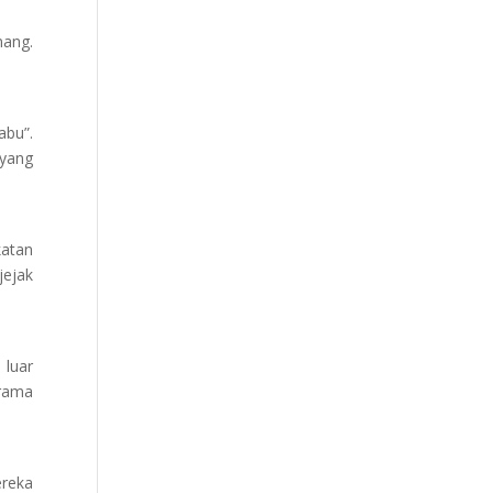
nang.
abu”.
 yang
katan
jejak
 luar
drama
ereka