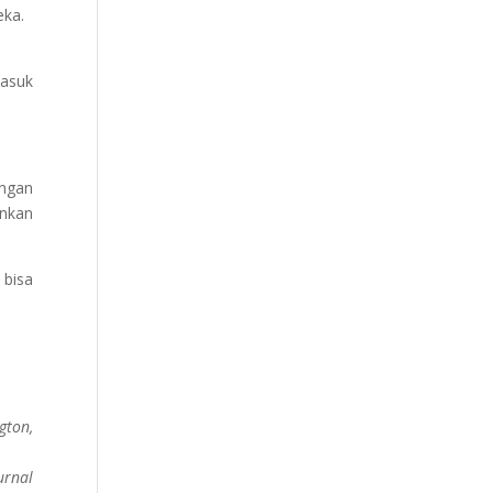
eka.
masuk
engan
ankan
 bisa
gton,
urnal