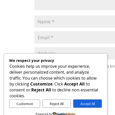
We respect your privacy
Cookies help us improve your experience,
Save my name, email, and website in this br
deliver personalized content, and analyze
traffic. You can choose which cookies to allow
by clicking
Customize
. Click
Accept All
to
consent or
Reject All
to decline non-essential
cookies.
Customize
Reject All
Accept All
Powered by