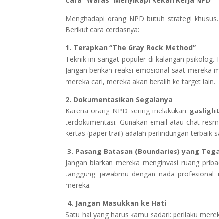
Cara “Waras” Menyikapi Rekan Kerja NPD
Menghadapi orang NPD butuh strategi khusus
Berikut cara cerdasnya:
1. Terapkan “The Gray Rock Method”
Teknik ini sangat populer di kalangan psikolog
Jangan berikan reaksi emosional saat mereka m
mereka cari, mereka akan beralih ke target lain.
2. Dokumentasikan Segalanya
Karena orang NPD sering melakukan
gasligh
terdokumentasi. Gunakan email atau chat resmi
kertas (paper trail) adalah perlindungan terbaik
3. Pasang Batasan (Boundaries) yang Teg
Jangan biarkan mereka menginvasi ruang pribad
tanggung jawabmu dengan nada profesional n
mereka.
4. Jangan Masukkan ke Hati
Satu hal yang harus kamu sadari: perilaku mere